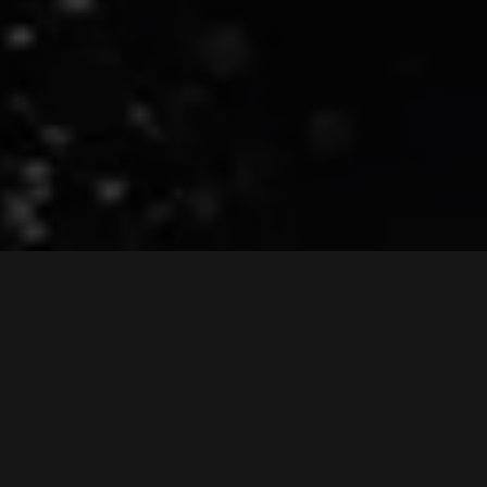
Hlavní výhody:
vysoká biologická dostupnost
100% vegan
bez sóji
100% bez umělých barviv
bez lepku
bez laktózy
nízký glykemický index