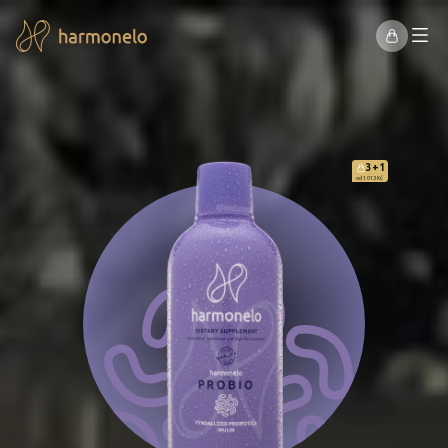
3+1
od 1 013 Kč