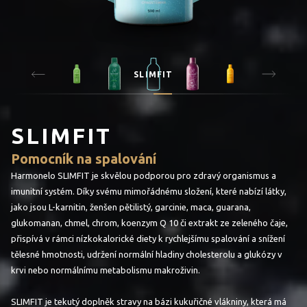
SLIMFIT
SLIMFIT
Pomocník na spalování
Harmonelo SLIMFIT je skvělou podporou pro zdravý organismus a
imunitní systém. Díky svému mimořádnému složení, které nabízí látky,
jako jsou L-karnitin, ženšen pětilistý, garcinie, maca, guarana,
glukomanan, chmel, chrom, koenzym Q 10 či extrakt ze zeleného čaje,
přispívá v rámci nízkokalorické diety k rychlejšímu spalování a snížení
tělesné hmotnosti, udržení normální hladiny cholesterolu a glukózy v
krvi nebo normálnímu metabolismu makroživin.
SLIMFIT je tekutý doplněk stravy na bázi kukuřičné vlákniny, která má