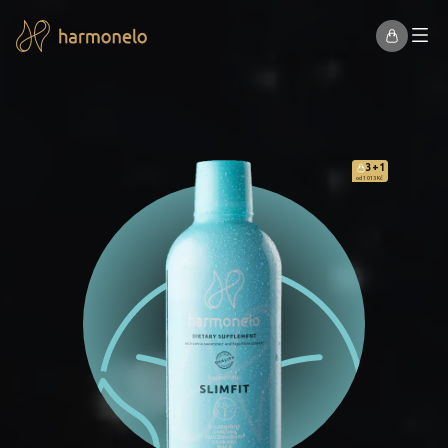
3+1
od 1 013 Kč