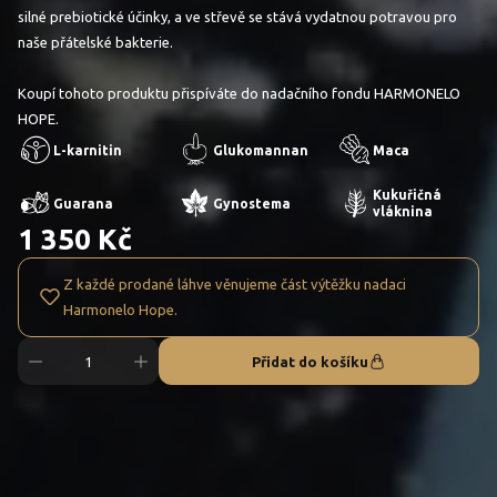
silné prebiotické účinky, a ve střevě se stává vydatnou potravou pro
naše přátelské bakterie.
Koupí tohoto produktu přispíváte do nadačního fondu HARMONELO
HOPE.
L-karnitin
Glukomannan
Maca
Kukuřičná
Guarana
Gynostema
vláknina
1 350 Kč
Z každé prodané láhve věnujeme část výtěžku nadaci
Harmonelo Hope.
Přidat do košíku